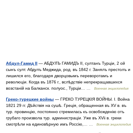
Абдул-Гамид II
— АБДУЛЪ ГАМИДЪ II, султанъ Турціи, 2 ой
сынъ султ. Абдулъ Меджида, род. въ 1842 г. Занялъ престолъ и
лишился его, благодаря дворцовымъ переворотамъ и
революціи. Когда въ 1876 г., вслѣдствіе непрекращавшихся
возстаній на Балканск. полуос., Турціи… …
Военная энциклопедия
Греко-турецкие войны
— ГРЕКО ТУРЕЦКІЯ ВОЙНЫ. I. Война
1821 29 гг. Дѣйствія на сушѣ. Греція, обращенная въ XV в. въ
тур. провинцію, постоянно стремилась къ освобожденію отъ
грубаго произвола тур. администраціи. Уже въ XVii в. греки
смотрѣли на единовѣрную имъ Россію,… …
Военная энциклопедия