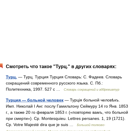
Смотреть что такое "Турц." в других словарях:
Турц.
— Турц. Турция Турция Словарь: С. Фадеев. Словарь
сокращений современного русского языка. С. Пб.:
Политехника, 1997. 527 с …
Словарь сокращений и аббревиатур
Турция — больной человек
— Турція больной человѣкъ.
Имп. Николай I Анг. послу Гамильтону Сеймуру 14 го Янв. 1853
г., а также 20 го февраля 1853 г. («повторяю вамъ, что больной
при смерти»). Ср. Montesquieu. Lettres persanes. 1, 19 (1721).
Ср. Votre Majesté dira que je suis …
Большой толково-