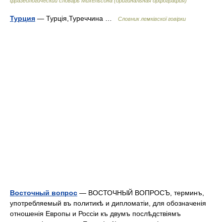
фразеологический словарь Михельсона (оригинальная орфография)
Турция
— Турція,Туреччина …
Словник лемківскої говірки
Восточный вопрос
— ВОСТОЧНЫЙ ВОПРОСЪ, терминъ,
употребляемый въ политикѣ и дипломатіи, для обозначенія
отношенія Европы и Россіи къ двумъ послѣдствіямъ