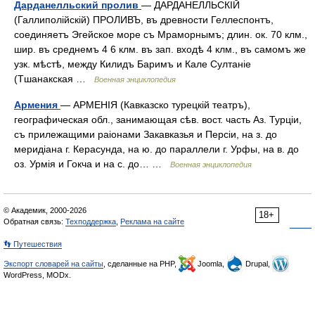
Дарданелльский пролив
— ДАРДАНЕЛЛЬСКІЙ
(Галлиполійскій) ПРОЛИВЪ, въ древности Геллеспонтъ,
соединяетъ Эгейское море съ Мраморнымъ; длин. ок. 70 клм.,
шир. въ среднемъ 4 6 клм. въ зап. входѣ 4 клм., въ самомъ же
узк. мѣстѣ, между Килидъ Баримъ и Кале Султаніе
(Тшанакская …
Военная энциклопедия
Армения
— АРМЕНІЯ (Кавказско турецкій театръ),
географическая обл., занимающая сѣв. вост. часть Аз. Турціи,
съ прилежащими раіонами Закавказья и Персіи, на з. до
меридіана г. Керасунда, на ю. до параллели г. Урфы, на в. до
оз. Урмія и Гокча и на c. до… …
Военная энциклопедия
© Академик, 2000-2026
18+
Обратная связь:
Техподдержка
,
Реклама на сайте
👣 Путешествия
Экспорт словарей на сайты
, сделанные на PHP,
Joomla,
Drupal,
WordPress, MODx.