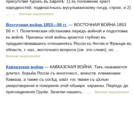
присутствія турокъ въ Европѣ: 1) къ положенію христ.
народностей, подвластныхъ мусульманскому госуд. строю, и 2)
… …
Военная энциклопедия
Восточная война 1853—56 гг.
— ВОСТОЧНАЯ ВОЙНА 1853
56 гг. I. Политическая обстановка передъ войной и подготовка
къ войнѣ. Причины этой войны кроются глубоко въ
предшествовавшихъ отношеніяхъ Россіи къ Англіи и Франціи въ
области, т. наз., восточнаго вопроса (см. это слово), но …
Военная энциклопедия
Кавказская война
— КАВКАЗСКАЯ ВОЙНА. Такъ называется
длител. борьба Россіи съ многочисл., воинств. племенами
Кавказа, а также съ сосѣд. азіат. гос твами съ цѣлью
умиротворенія и покоренія этой обширн. окраины. Періодъ до
присоединенія Грузіи. Зачатки нашихъ… …
Военная энциклопедия